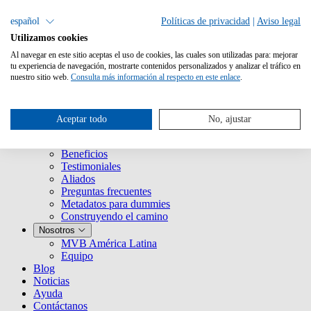
español
Políticas de privacidad
|
Aviso legal
Utilizamos cookies
Al navegar en este sitio aceptas el uso de cookies, las cuales son utilizadas para: mejorar
tu experiencia de navegación, mostrarte contenidos personalizados y analizar el tráfico en
nuestro sitio web.
Consulta más información al respecto en este enlace
.
Servicios
¿Qué es Metabooks?
Aceptar todo
No, ajustar
Historia
Clientes
Beneficios
Testimoniales
Aliados
Preguntas frecuentes
Metadatos para dummies
Construyendo el camino
Nosotros
MVB América Latina
Equipo
Blog
Noticias
Ayuda
Contáctanos