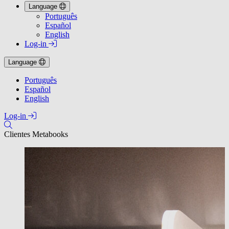
Language
Português
Español
English
Log-in
Language
Português
Español
English
Log-in
Clientes Metabooks