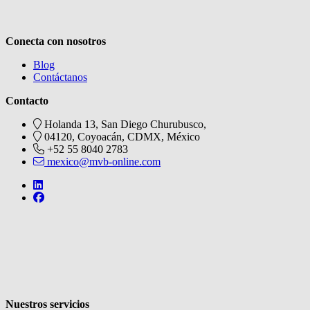
Conecta con nosotros
Blog
Contáctanos
Contacto
Holanda 13, San Diego Churubusco,
04120, Coyoacán, CDMX, México
+52 55 8040 2783
mexico@mvb-online.com
Follow us on https://de.linkedin.com/company/mvblatam
Follow us on https://www.facebook.com/metabooksmx
V
Nuestros servicios