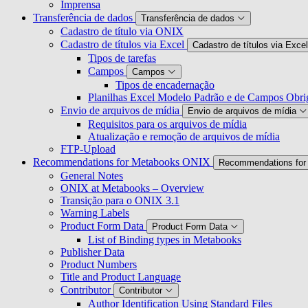
Imprensa
Transferência de dados
Transferência de dados
Cadastro de título via ONIX
Cadastro de títulos via Excel
Cadastro de títulos via Excel
Tipos de tarefas
Campos
Campos
Tipos de encadernação
Planilhas Excel Modelo Padrão e de Campos Obrig
Envio de arquivos de mídia
Envio de arquivos de mídia
Requisitos para os arquivos de mídia
Atualização e remoção de arquivos de mídia
FTP-Upload
Recommendations for Metabooks ONIX
Recommendations for
General Notes
ONIX at Metabooks – Overview
Transição para o ONIX 3.1
Warning Labels
Product Form Data
Product Form Data
List of Binding types in Metabooks
Publisher Data
Product Numbers
Title and Product Language
Contributor
Contributor
Author Identification Using Standard Files