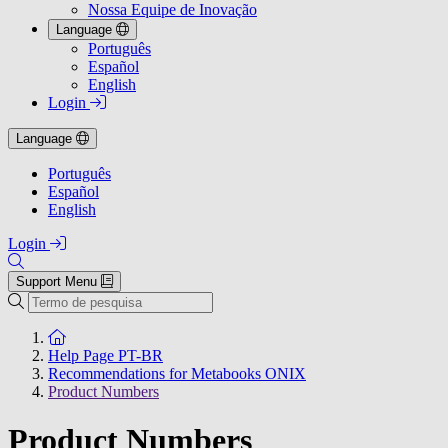
Nossa Equipe de Inovação
Language
Português
Español
English
Login
Language
Português
Español
English
Login
Support Menu
Pesquisa
To the homepage
Help Page PT-BR
Recommendations for Metabooks ONIX
Product Numbers
Product Numbers