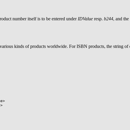
roduct number itself is to be entered under
IDValue
resp.
b244
, and th
arious kinds of products worldwide. For ISBN products, the string of 
e>

>
