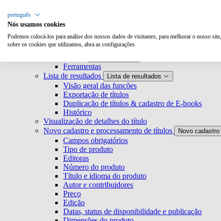
Pesquisa
português
Nós usamos cookies
Podemos colocá-los para análise dos nossos dados de visitantes, para melhorar o nosso site
Metabooks
Metabooks
sobre os cookies que utilizamos, abra as configurações.
Login
Página inicial
Página inicial
Ferramentas
Lista de resultados
Lista de resultados
Visão geral das funções
Exportação de títulos
Duplicação de títulos & cadastro de E-books
Histórico
Visualização de detalhes do título
Novo cadastro e processamento de títulos
Novo cadastro 
Campos obrigatórios
Tipo de produto
Editoras
Número do produto
Título e idioma do produto
Autor e contribuidores
Preço
Edição
Datas, status de disponibilidade e publicação
Dimensões do produto