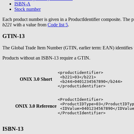
ISBN-A
Stock number
Each product number is given in a ProductIdentifier composite. The p
b221
with a value from
Code list 5
.
GTIN-13
The Global Trade Item Number (GTIN, earlier term: EAN) identifies v
Products without an ISBN-13 require a GTIN.
<productidentifier>

 <b221>03</b221>

ONIX 3.0 Short
 <b244>0401234567890</b244>

</productidentifier>
<ProductIdentifier>

 <ProductIDType>03</ProductIDTyp
ONIX 3.0 Reference
 <IDValue>0401234567890</IDValue
</ProductIdentifier>
ISBN-13