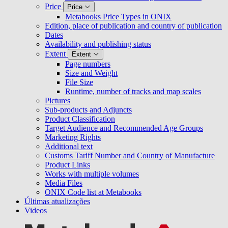
Price
Price
Metabooks Price Types in ONIX
Edition, place of publication and country of publication
Dates
Availability and publishing status
Extent
Extent
Page numbers
Size and Weight
File Size
Runtime, number of tracks and map scales
Pictures
Sub-products and Adjuncts
Product Classification
Target Audience and Recommended Age Groups
Marketing Rights
Additional text
Customs Tariff Number and Country of Manufacture
Product Links
Works with multiple volumes
Media Files
ONIX Code list at Metabooks
Últimas atualizações
Videos