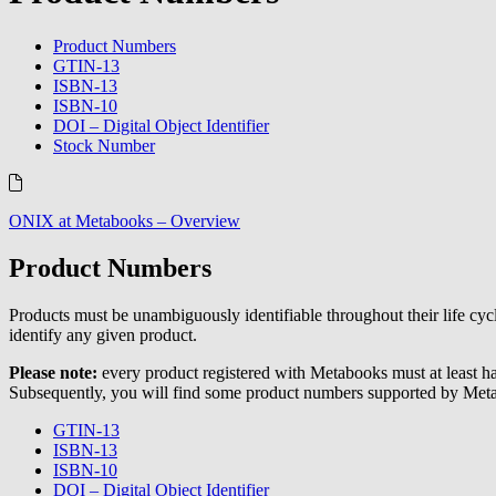
Product Numbers
GTIN-13
ISBN-13
ISBN-10
DOI – Digital Object Identifier
Stock Number
ONIX at Metabooks – Overview
Product Numbers
Products must be unambiguously identifiable throughout their life cycl
identify any given product.
Please note:
every product registered with Metabooks must at least ha
Subsequently, you will find some product numbers supported by Met
GTIN-13
ISBN-13
ISBN-10
DOI – Digital Object Identifier