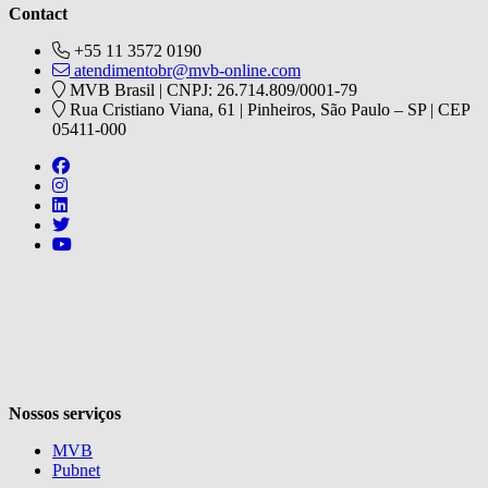
Contact
+55 11 3572 0190
atendimentobr@mvb-online.com
MVB Brasil | CNPJ: 26.714.809/0001-79
Rua Cristiano Viana, 61 | Pinheiros, São Paulo – SP | CEP
05411-000
Follow us on https://www.facebook.com/mvbbooksbr
Follow us on https://www.instagram.com/mvbbooksbr
Follow us on https://www.linkedin.com/company/mvbbooks
Follow us on https://twitter.com/mvbbooksbr
Follow us on https://www.youtube.com/channel/UCq8-i0
V
Nossos serviços
MVB
Pubnet