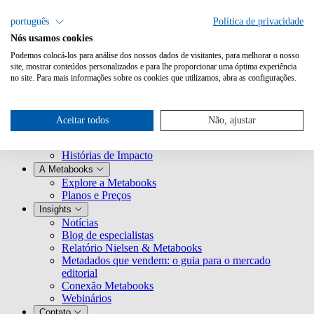
português
Política de privacidade
Nós usamos cookies
Podemos colocá-los para análise dos nossos dados de visitantes, para melhorar o nosso
site, mostrar conteúdos personalizados e para lhe proporcionar uma óptima experiência
no site. Para mais informações sobre os cookies que utilizamos, abra as configurações.
Nossa jornada
Nossa história
Aceitar todos
Não, ajustar
Raízes Globais
Conectados aos Clientes
Histórias de Impacto
A Metabooks
Explore a Metabooks
Planos e Preços
Insights
Notícias
Blog de especialistas
Relatório Nielsen & Metabooks
Metadados que vendem: o guia para o mercado
editorial
Conexão Metabooks
Webinários
Contato