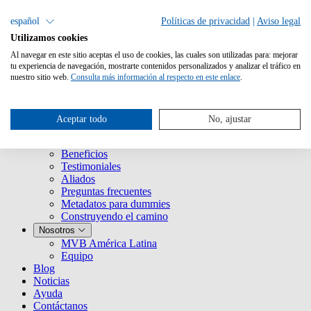
español
Políticas de privacidad
|
Aviso legal
Utilizamos cookies
Al navegar en este sitio aceptas el uso de cookies, las cuales son utilizadas para: mejorar
tu experiencia de navegación, mostrarte contenidos personalizados y analizar el tráfico en
nuestro sitio web.
Consulta más información al respecto en este enlace
.
Servicios
¿Qué es Metabooks?
Aceptar todo
No, ajustar
Historia
Clientes
Beneficios
Testimoniales
Aliados
Preguntas frecuentes
Metadatos para dummies
Construyendo el camino
Nosotros
MVB América Latina
Equipo
Blog
Noticias
Ayuda
Contáctanos