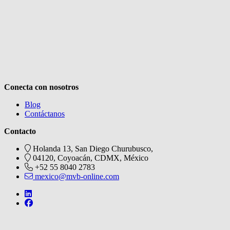
Conecta con nosotros
Blog
Contáctanos
Contacto
Holanda 13, San Diego Churubusco,
04120, Coyoacán, CDMX, México
+52 55 8040 2783
mexico@mvb-online.com
Follow us on https://de.linkedin.com/company/mvblatam
Follow us on https://www.facebook.com/metabooksmx
V