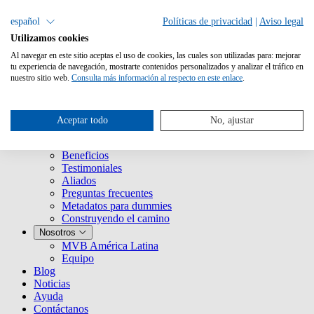
español
Políticas de privacidad
|
Aviso legal
Utilizamos cookies
Al navegar en este sitio aceptas el uso de cookies, las cuales son utilizadas para: mejorar
tu experiencia de navegación, mostrarte contenidos personalizados y analizar el tráfico en
nuestro sitio web.
Consulta más información al respecto en este enlace
.
Servicios
¿Qué es Metabooks?
Aceptar todo
No, ajustar
Historia
Clientes
Beneficios
Testimoniales
Aliados
Preguntas frecuentes
Metadatos para dummies
Construyendo el camino
Nosotros
MVB América Latina
Equipo
Blog
Noticias
Ayuda
Contáctanos