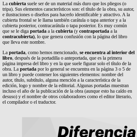
La
cubierta
suele ser de un material más duro que los pliegos (o
tripa). Sus elementos característicos son: el título de la obra, su autor,
e ilustraciones o diseños para hacerlo identificable y atractivo. A la
cubierta frontal se le llama también carátula o tapa anterior y a la
cubierta posterior, contracarátula o tapa posterior. Es muy común
que se le diga
portad
a
a la
cubierta
(y
contraportada
a la
contracubierta)
, lo que genera confusión con la página del libro
que lleva este nombre.
La
portada
, como hemos mencionado,
se encuentra al interior del
libro
, después de la portadilla o anteportada, que es la primera
página impresa del libro y en la que suele figurar solo el título de la
obra. La
portada
por lo general se encuentra en la página 3 o 5 de
un libro y puede contener los siguientes elementos: nombre del
autor, título, subtítulo, alguna mención a la característica de la
edición, logo y nombre de la editorial. Algunas portadas muestran
incluso el año de la publicación de la obra (aunque esto ha caído en
desuso) y el nombre de otros colaboradores como el editor literario,
el compilador o el traductor.