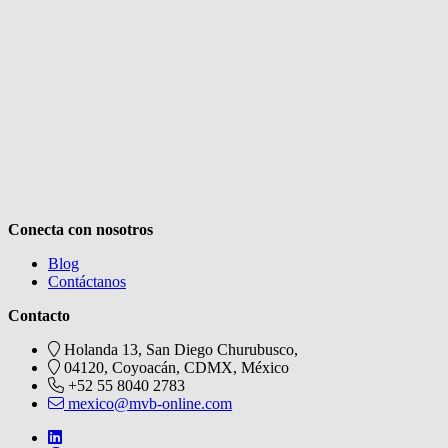
Conecta con nosotros
Blog
Contáctanos
Contacto
Holanda 13, San Diego Churubusco,
04120, Coyoacán, CDMX, México
+52 55 8040 2783
mexico@mvb-online.com
Follow us on https://de.linkedin.com/company/mvblatam