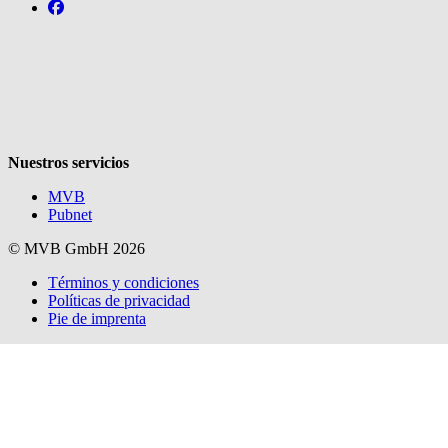
Follow us on https://www.facebook.com/metabooksmx
V
Nuestros servicios
MVB
Pubnet
© MVB GmbH 2026
Términos y condiciones
Políticas de privacidad
Pie de imprenta