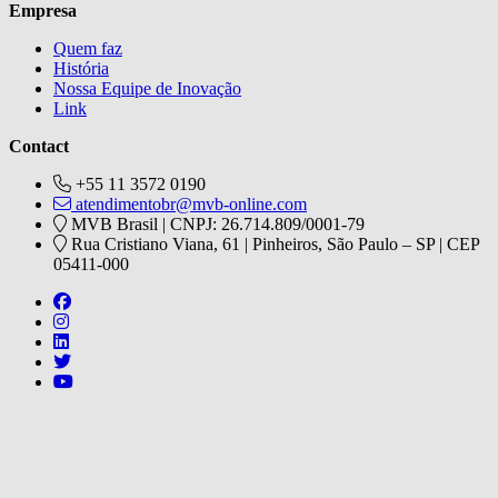
Empresa
Quem faz
História
Nossa Equipe de Inovação
Link
Contact
+55 11 3572 0190
atendimentobr@mvb-online.com
MVB Brasil | CNPJ: 26.714.809/0001-79
Rua Cristiano Viana, 61 | Pinheiros, São Paulo – SP | CEP
05411-000
Follow us on https://www.facebook.com/mvbbooksbr
Follow us on https://www.instagram.com/mvbbooksbr
Follow us on https://www.linkedin.com/company/mvbbooks
Follow us on https://twitter.com/mvbbooksbr
Follow us on https://www.youtube.com/channel/UCq8-i0
V