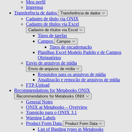
Meu perfil
Imprensa
Transferência de dados
Transferência de dados
Cadastro de título via ONIX
Cadastro de títulos via Excel
Cadastro de títulos via Excel
Tipos de tarefas
Campos
Campos
Tipos de encadernação
Planilhas Excel Modelo Padrão e de Campos
Obrigatórios
Envio de arquivos de mídia
Envio de arquivos de mídia
Requisitos para os arquivos de mídia
Atualização e remoção de arquivos de mídia
FTP-Upload
Recommendations for Metabooks ONIX
Recommendations for Metabooks ONIX
General Notes
ONIX at Metabooks – Overview
Transição para o ONIX 3.1
Warning Labels
Product Form Data
Product Form Data
List of Binding types in Metabooks