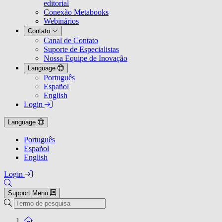
editorial
Conexão Metabooks
Webinários
Contato
Canal de Contato
Suporte de Especialistas
Nossa Equipe de Inovação
Language
Português
Español
English
Login
Language
Português
Español
English
Login
Support Menu
Pesquisa
To the homepage