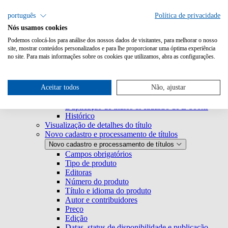
Pesquisa
português
Política de privacidade
Nós usamos cookies
Metabooks
Metabooks
Podemos colocá-los para análise dos nossos dados de visitantes, para melhorar o nosso
Login
site, mostrar conteúdos personalizados e para lhe proporcionar uma óptima experiência
no site. Para mais informações sobre os cookies que utilizamos, abra as configurações.
Página inicial
Página inicial
Ferramentas
Lista de resultados
Lista de resultados
Aceitar todos
Não, ajustar
Visão geral das funções
Exportação de títulos
Duplicação de títulos & cadastro de E-books
Histórico
Visualização de detalhes do título
Novo cadastro e processamento de títulos
Novo cadastro e processamento de títulos
Campos obrigatórios
Tipo de produto
Editoras
Número do produto
Título e idioma do produto
Autor e contribuidores
Preço
Edição
Datas, status de disponibilidade e publicação