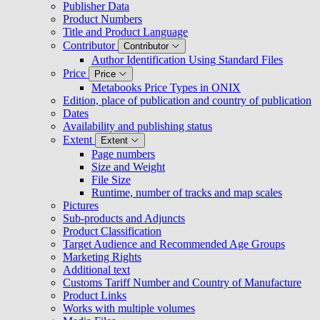
Publisher Data
Product Numbers
Title and Product Language
Contributor
Contributor
Author Identification Using Standard Files
Price
Price
Metabooks Price Types in ONIX
Edition, place of publication and country of publication
Dates
Availability and publishing status
Extent
Extent
Page numbers
Size and Weight
File Size
Runtime, number of tracks and map scales
Pictures
Sub-products and Adjuncts
Product Classification
Target Audience and Recommended Age Groups
Marketing Rights
Additional text
Customs Tariff Number and Country of Manufacture
Product Links
Works with multiple volumes