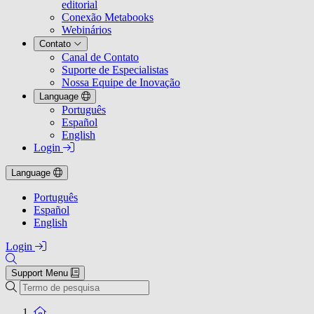
editorial
Conexão Metabooks
Webinários
Contato
Canal de Contato
Suporte de Especialistas
Nossa Equipe de Inovação
Language
Português
Español
English
Login
Language
Português
Español
English
Login
Support Menu
Pesquisa
To the homepage