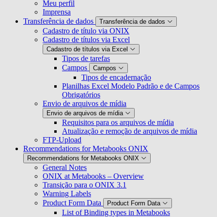
Meu perfil
Imprensa
Transferência de dados
Transferência de dados
Cadastro de título via ONIX
Cadastro de títulos via Excel
Cadastro de títulos via Excel
Tipos de tarefas
Campos
Campos
Tipos de encadernação
Planilhas Excel Modelo Padrão e de Campos
Obrigatórios
Envio de arquivos de mídia
Envio de arquivos de mídia
Requisitos para os arquivos de mídia
Atualização e remoção de arquivos de mídia
FTP-Upload
Recommendations for Metabooks ONIX
Recommendations for Metabooks ONIX
General Notes
ONIX at Metabooks – Overview
Transição para o ONIX 3.1
Warning Labels
Product Form Data
Product Form Data
List of Binding types in Metabooks