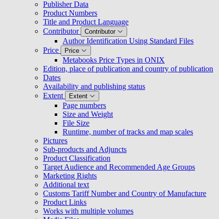
Publisher Data
Product Numbers
Title and Product Language
Contributor
Contributor
Author Identification Using Standard Files
Price
Price
Metabooks Price Types in ONIX
Edition, place of publication and country of publication
Dates
Availability and publishing status
Extent
Extent
Page numbers
Size and Weight
File Size
Runtime, number of tracks and map scales
Pictures
Sub-products and Adjuncts
Product Classification
Target Audience and Recommended Age Groups
Marketing Rights
Additional text
Customs Tariff Number and Country of Manufacture
Product Links
Works with multiple volumes