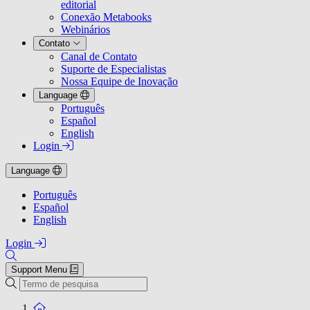
editorial
Conexão Metabooks
Webinários
Contato
Canal de Contato
Suporte de Especialistas
Nossa Equipe de Inovação
Language
Português
Español
English
Login
Language
Português
Español
English
Login
Support Menu
Pesquisa
To the homepage