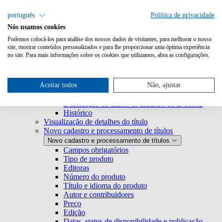
Pesquisa
português
Política de privacidade
Nós usamos cookies
Metabooks
Metabooks
Podemos colocá-los para análise dos nossos dados de visitantes, para melhorar o nosso
Login
site, mostrar conteúdos personalizados e para lhe proporcionar uma óptima experiência
no site. Para mais informações sobre os cookies que utilizamos, abra as configurações.
Página inicial
Página inicial
Ferramentas
Lista de resultados
Lista de resultados
Aceitar todos
Não, ajustar
Visão geral das funções
Exportação de títulos
Duplicação de títulos & cadastro de E-books
Histórico
Visualização de detalhes do título
Novo cadastro e processamento de títulos
Novo cadastro e processamento de títulos
Campos obrigatórios
Tipo de produto
Editoras
Número do produto
Título e idioma do produto
Autor e contribuidores
Preço
Edição
Datas, status de disponibilidade e publicação