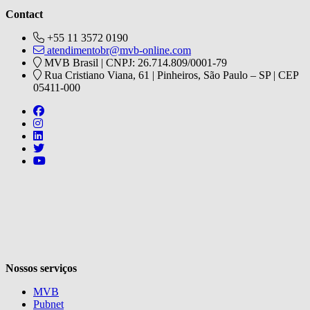
Contact
+55 11 3572 0190
atendimentobr@mvb-online.com
MVB Brasil | CNPJ: 26.714.809/0001-79
Rua Cristiano Viana, 61 | Pinheiros, São Paulo – SP | CEP
05411-000
Follow us on https://www.facebook.com/mvbbooksbr
Follow us on https://www.instagram.com/mvbbooksbr
Follow us on https://www.linkedin.com/company/mvbbooks
Follow us on https://twitter.com/mvbbooksbr
Follow us on https://www.youtube.com/channel/UCq8-i0
V
Nossos serviços
MVB
Pubnet