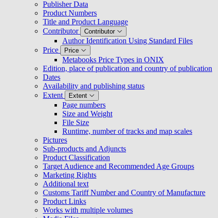
Publisher Data
Product Numbers
Title and Product Language
Contributor
Contributor
Author Identification Using Standard Files
Price
Price
Metabooks Price Types in ONIX
Edition, place of publication and country of publication
Dates
Availability and publishing status
Extent
Extent
Page numbers
Size and Weight
File Size
Runtime, number of tracks and map scales
Pictures
Sub-products and Adjuncts
Product Classification
Target Audience and Recommended Age Groups
Marketing Rights
Additional text
Customs Tariff Number and Country of Manufacture
Product Links
Works with multiple volumes