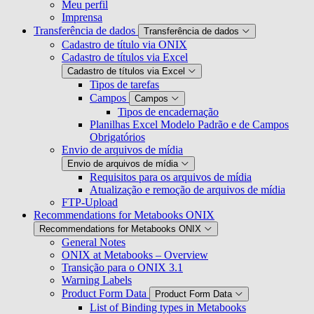
Meu perfil
Imprensa
Transferência de dados
Transferência de dados
Cadastro de título via ONIX
Cadastro de títulos via Excel
Cadastro de títulos via Excel
Tipos de tarefas
Campos
Campos
Tipos de encadernação
Planilhas Excel Modelo Padrão e de Campos
Obrigatórios
Envio de arquivos de mídia
Envio de arquivos de mídia
Requisitos para os arquivos de mídia
Atualização e remoção de arquivos de mídia
FTP-Upload
Recommendations for Metabooks ONIX
Recommendations for Metabooks ONIX
General Notes
ONIX at Metabooks – Overview
Transição para o ONIX 3.1
Warning Labels
Product Form Data
Product Form Data
List of Binding types in Metabooks